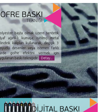
olyester başta olmak üzere sentetik
lyaf ağırlıklı kumaşa; ısıtılmış metal
ilindirik kalıpları kullanarak, değişik 3
oyutlu desenler veya istenen farklı
ürde gofre efektini vermek için
ygulanan baskı tekniğidir.
Detay...