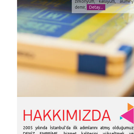
zirkonyum, kalsiyum, alümi
demir,
Detay...
2005 yılında İstanbul’da ilk adımlarını atmış olduğumuz
DENİZ EMPRİME, hizmet kalitesini yükseltmek ve