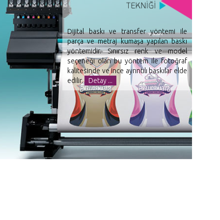
Dijital baskı ve transfer yöntemi ile
parça ve metraj kumaşa yapılan baskı
yöntemidir. Sınırsız renk ve model
seçeneği olan bu yöntem ile fotoğraf
kalitesinde ve ince ayrıntılı baskılar elde
edilir.
Detay ...