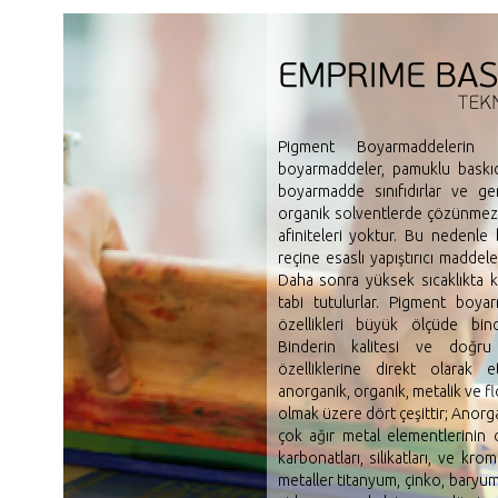
Pigment Boyarmaddelerin Öz
boyarmaddeler, pamuklu baskı
boyarmadde sınıfıdırlar ve g
organik solventlerde çözünmezler
afiniteleri yoktur. Bu nedenle 
reçine esaslı yapıştırıcı maddeler
Daha sonra yüksek sıcaklıkta 
tabi tutulurlar. Pigment boyar
özellikleri büyük ölçüde binde
Binderin kalitesi ve doğru 
özelliklerine direkt olarak et
anorganik, organik, metalik ve f
olmak üzere dört çeşittir; Anorg
çok ağır metal elementlerinin oks
karbonatları, silikatları, ve kro
metaller titanyum, çinko, baryum