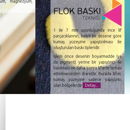
nyum, magnezyum,
1 ile 7 mm uzunluğunda ince lif
parçacıklarının, belirli bir desene göre
kumaş yüzeyine yapıştırılması ile
oluşturulan baskı tipleridir.
İşlem önce desenin boyarmadde (ya
da pigment) yerine bir yapıştırıcı ile
basılması ve daha sonra liflerle temas
ettirilmesinden ibarettir. Burada lifler,
kumaş yüzeyine sadece yapıştırıcı
olan bölgelerde
Detay...